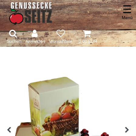
☰
Menü
Suchen
Anmelden
0,00 EUR