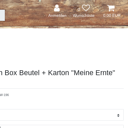
0
Anmelden
0,00 EUR
n Box Beutel + Karton "Meine Ernte"
W-196
L
N