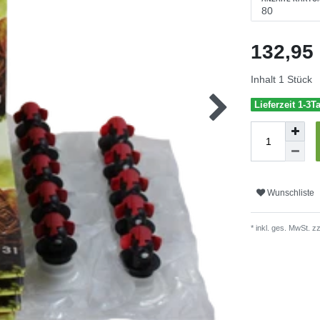
132,9
Inhalt
1
Stück
Lieferzeit 1-3T
Wunschliste
* inkl. ges. MwSt. zz