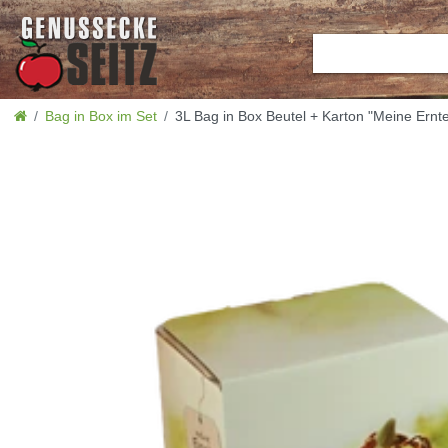
Bag in Box im Set
3L Bag in Box Beutel + Karton "Meine Ernte