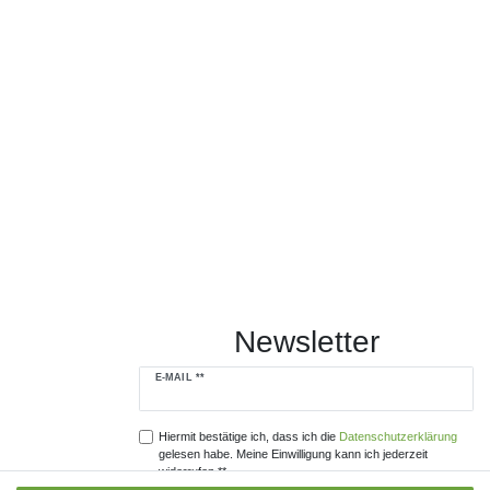
Newsletter
Newsletter
E-MAIL **
Honig
Hiermit bestätige ich, dass ich die
Daten­schutz­erklärung
gelesen habe. Meine Einwilligung kann ich jederzeit
widerrufen.**