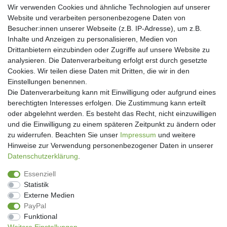
Zahlungsarten
Wir verwenden Cookies und ähnliche Technologien auf unserer
Website und verarbeiten personenbezogene Daten von
Besucher:innen unserer Webseite (z.B. IP-Adresse), um z.B.
Inhalte und Anzeigen zu personalisieren, Medien von
Drittanbietern einzubinden oder Zugriffe auf unsere Website zu
analysieren. Die Datenverarbeitung erfolgt erst durch gesetzte
Cookies. Wir teilen diese Daten mit Dritten, die wir in den
Einstellungen benennen.
Die Datenverarbeitung kann mit Einwilligung oder aufgrund eines
berechtigten Interesses erfolgen. Die Zustimmung kann erteilt
oder abgelehnt werden. Es besteht das Recht, nicht einzuwilligen
und die Einwilligung zu einem späteren Zeitpunkt zu ändern oder
Newsletter
zu widerrufen. Beachten Sie unser
Impressum
und weitere
Hinweise zur Verwendung personenbezogener Daten in unserer
Newsletter
Daten­schutz­erklärung
.
E-MAIL **
Honig
Essenziell
Hiermit bestätige ich, dass ich die
Daten­schutz­erklärung
gelesen habe. Meine
Statistik
Einwilligung kann ich jederzeit widerrufen.**
Externe Medien
PayPal
Abonnieren
Funktional