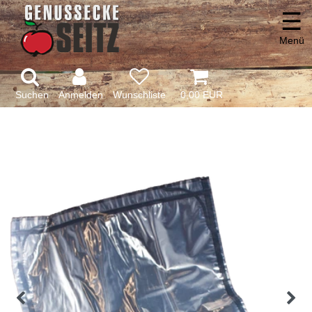
☰
Menü
Suchen
Anmelden
0,00 EUR