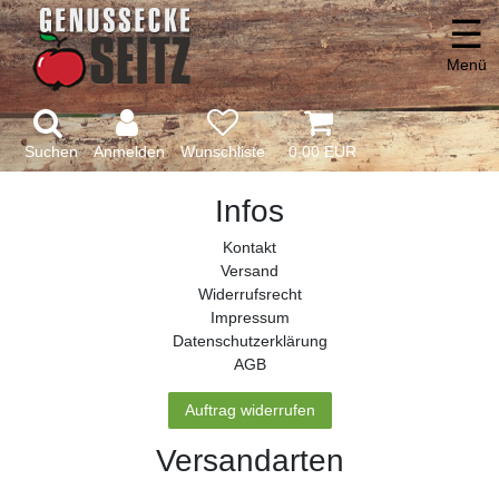
☰
Menü
Suchen
Anmelden
0,00 EUR
Infos
Kontakt
Versand
Widerrufs­recht
Impressum
Daten­schutz­erklärung
AGB
Auftrag widerrufen
Versandarten