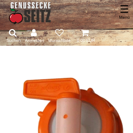
☰
Menü
Suchen
Anmelden
0,00 EUR