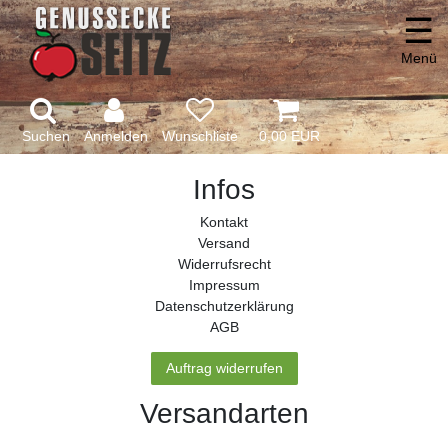
☰
Menü
Suchen
Anmelden
0,00 EUR
Infos
Kontakt
Versand
Widerrufs­recht
Impressum
Daten­schutz­erklärung
AGB
Auftrag widerrufen
Versandarten