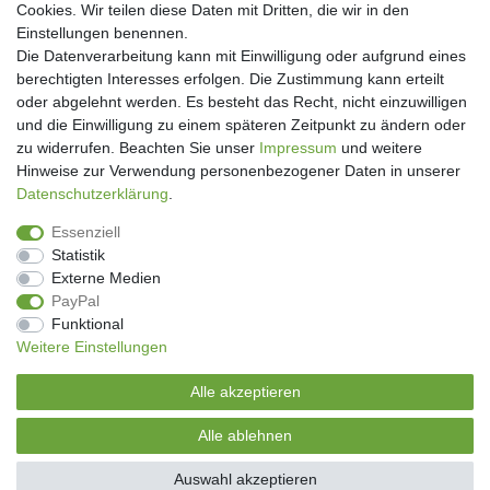
Cookies. Wir teilen diese Daten mit Dritten, die wir in den
Einstellungen benennen.
Die Datenverarbeitung kann mit Einwilligung oder aufgrund eines
berechtigten Interesses erfolgen. Die Zustimmung kann erteilt
oder abgelehnt werden. Es besteht das Recht, nicht einzuwilligen
und die Einwilligung zu einem späteren Zeitpunkt zu ändern oder
Newsletter
zu widerrufen. Beachten Sie unser
Impressum
und weitere
Hinweise zur Verwendung personenbezogener Daten in unserer
Newsletter
E-MAIL **
Daten­schutz­erklärung
.
Honig
Essenziell
Hiermit bestätige ich, dass ich die
Daten­schutz­erklärung
gelesen habe. Meine
Statistik
Einwilligung kann ich jederzeit widerrufen.**
Externe Medien
PayPal
Abonnieren
Funktional
Weitere Einstellungen
** Hierbei handelt es sich um ein Pflichtfeld.
Alle akzeptieren
Genussecke-Seitz
Alle ablehnen
© Copyright 2026 | Alle Rechte vorbehalten.
Auswahl akzeptieren