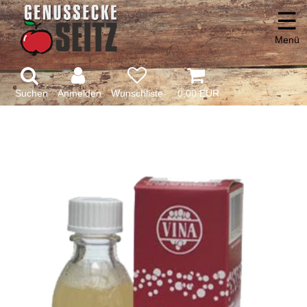
☰
Menü
Suchen
Anmelden
0,00 EUR