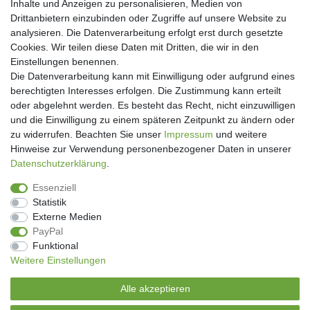
Inhalte und Anzeigen zu personalisieren, Medien von
Drittanbietern einzubinden oder Zugriffe auf unsere Website zu
analysieren. Die Datenverarbeitung erfolgt erst durch gesetzte
Cookies. Wir teilen diese Daten mit Dritten, die wir in den
Einstellungen benennen.
Die Datenverarbeitung kann mit Einwilligung oder aufgrund eines
berechtigten Interesses erfolgen. Die Zustimmung kann erteilt
oder abgelehnt werden. Es besteht das Recht, nicht einzuwilligen
und die Einwilligung zu einem späteren Zeitpunkt zu ändern oder
Newsletter
zu widerrufen. Beachten Sie unser
Impressum
und weitere
Hinweise zur Verwendung personenbezogener Daten in unserer
Newsletter
E-MAIL **
Daten­schutz­erklärung
.
Honig
Essenziell
Hiermit bestätige ich, dass ich die
Daten­schutz­erklärung
gelesen habe. Meine
Statistik
Einwilligung kann ich jederzeit widerrufen.**
Externe Medien
PayPal
Abonnieren
Funktional
Weitere Einstellungen
** Hierbei handelt es sich um ein Pflichtfeld.
Alle akzeptieren
Genussecke-Seitz