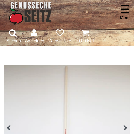
☰
Menü
Suchen
Anmelden
0,00 EUR