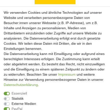
Zahlungsarten
Wir verwenden Cookies und ähnliche Technologien auf unserer
Website und verarbeiten personenbezogene Daten von
Besucher:innen unserer Webseite (z.B. IP-Adresse), um z.B.
Inhalte und Anzeigen zu personalisieren, Medien von
Drittanbietern einzubinden oder Zugriffe auf unsere Website zu
analysieren. Die Datenverarbeitung erfolgt erst durch gesetzte
Cookies. Wir teilen diese Daten mit Dritten, die wir in den
Einstellungen benennen.
Die Datenverarbeitung kann mit Einwilligung oder aufgrund eines
berechtigten Interesses erfolgen. Die Zustimmung kann erteilt
oder abgelehnt werden. Es besteht das Recht, nicht einzuwilligen
und die Einwilligung zu einem späteren Zeitpunkt zu ändern oder
Newsletter
zu widerrufen. Beachten Sie unser
Impressum
und weitere
Hinweise zur Verwendung personenbezogener Daten in unserer
Newsletter
E-MAIL **
Daten­schutz­erklärung
.
Honig
Essenziell
Hiermit bestätige ich, dass ich die
Daten­schutz­erklärung
gelesen habe. Meine
Statistik
Einwilligung kann ich jederzeit widerrufen.**
Externe Medien
PayPal