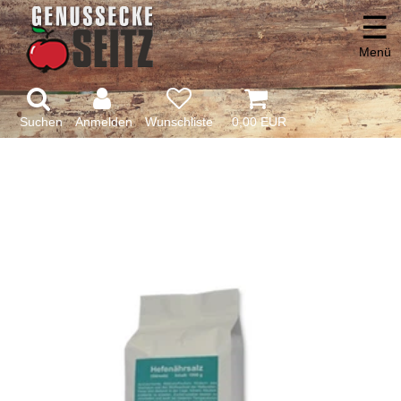
☰
Menü
Suchen
Anmelden
0,00 EUR