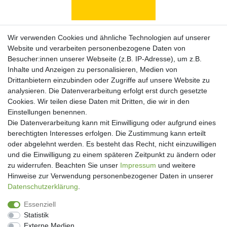
Zahlungsarten
Wir verwenden Cookies und ähnliche Technologien auf unserer
Website und verarbeiten personenbezogene Daten von
Besucher:innen unserer Webseite (z.B. IP-Adresse), um z.B.
Inhalte und Anzeigen zu personalisieren, Medien von
Drittanbietern einzubinden oder Zugriffe auf unsere Website zu
analysieren. Die Datenverarbeitung erfolgt erst durch gesetzte
Cookies. Wir teilen diese Daten mit Dritten, die wir in den
Einstellungen benennen.
Die Datenverarbeitung kann mit Einwilligung oder aufgrund eines
berechtigten Interesses erfolgen. Die Zustimmung kann erteilt
oder abgelehnt werden. Es besteht das Recht, nicht einzuwilligen
und die Einwilligung zu einem späteren Zeitpunkt zu ändern oder
Newsletter
zu widerrufen. Beachten Sie unser
Impressum
und weitere
Hinweise zur Verwendung personenbezogener Daten in unserer
Newsletter
E-MAIL **
Daten­schutz­erklärung
.
Honig
Essenziell
Hiermit bestätige ich, dass ich die
Daten­schutz­erklärung
gelesen habe. Meine
Statistik
Einwilligung kann ich jederzeit widerrufen.**
Externe Medien