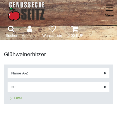
☰
Menü
Suchen
Anmelden
0,00 EUR
Glühweinerhitzer
Filter