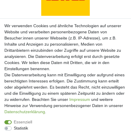
Zahlungsarten
Wir verwenden Cookies und ähnliche Technologien auf unserer
Website und verarbeiten personenbezogene Daten von
Besucher:innen unserer Webseite (z.B. IP-Adresse), um z.B.
Inhalte und Anzeigen zu personalisieren, Medien von
Drittanbietern einzubinden oder Zugriffe auf unsere Website zu
analysieren. Die Datenverarbeitung erfolgt erst durch gesetzte
Cookies. Wir teilen diese Daten mit Dritten, die wir in den
Einstellungen benennen.
Die Datenverarbeitung kann mit Einwilligung oder aufgrund eines
berechtigten Interesses erfolgen. Die Zustimmung kann erteilt
oder abgelehnt werden. Es besteht das Recht, nicht einzuwilligen
und die Einwilligung zu einem späteren Zeitpunkt zu ändern oder
Newsletter
zu widerrufen. Beachten Sie unser
Impressum
und weitere
Hinweise zur Verwendung personenbezogener Daten in unserer
Newsletter
E-MAIL **
Daten­schutz­erklärung
.
Honig
Essenziell
Hiermit bestätige ich, dass ich die
Daten­schutz­erklärung
gelesen habe. Meine
Statistik