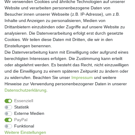
Wir verwenden Cookies und ähnliche Technologien auf unserer
Website und verarbeiten personenbezogene Daten von
Besucher:innen unserer Webseite (z.B. IP-Adresse), um z.B.
Inhalte und Anzeigen zu personalisieren, Medien von
Drittanbietern einzubinden oder Zugriffe auf unsere Website zu
analysieren. Die Datenverarbeitung erfolgt erst durch gesetzte
Cookies. Wir teilen diese Daten mit Dritten, die wir in den
Einstellungen benennen.
Die Datenverarbeitung kann mit Einwilligung oder aufgrund eines
berechtigten Interesses erfolgen. Die Zustimmung kann erteilt
oder abgelehnt werden. Es besteht das Recht, nicht einzuwilligen
und die Einwilligung zu einem späteren Zeitpunkt zu ändern oder
Newsletter
zu widerrufen. Beachten Sie unser
Impressum
und weitere
Hinweise zur Verwendung personenbezogener Daten in unserer
Newsletter
E-MAIL **
Daten­schutz­erklärung
.
Honig
Essenziell
Hiermit bestätige ich, dass ich die
Daten­schutz­erklärung
gelesen habe. Meine
Statistik
Einwilligung kann ich jederzeit widerrufen.**
Externe Medien
PayPal
Abonnieren
Funktional
Weitere Einstellungen
** Hierbei handelt es sich um ein Pflichtfeld.