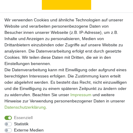
Zahlungsarten
Wir verwenden Cookies und ähnliche Technologien auf unserer
Website und verarbeiten personenbezogene Daten von
Besucher:innen unserer Webseite (z.B. IP-Adresse), um z.B.
Inhalte und Anzeigen zu personalisieren, Medien von
Drittanbietern einzubinden oder Zugriffe auf unsere Website zu
analysieren. Die Datenverarbeitung erfolgt erst durch gesetzte
Cookies. Wir teilen diese Daten mit Dritten, die wir in den
Einstellungen benennen.
Die Datenverarbeitung kann mit Einwilligung oder aufgrund eines
berechtigten Interesses erfolgen. Die Zustimmung kann erteilt
oder abgelehnt werden. Es besteht das Recht, nicht einzuwilligen
und die Einwilligung zu einem späteren Zeitpunkt zu ändern oder
Newsletter
zu widerrufen. Beachten Sie unser
Impressum
und weitere
Hinweise zur Verwendung personenbezogener Daten in unserer
Newsletter
Daten­schutz­erklärung
.
E-MAIL **
Honig
Essenziell
Hiermit bestätige ich, dass ich die
Daten­schutz­erklärung
gelesen habe. Meine
Statistik
Einwilligung kann ich jederzeit widerrufen.**
Externe Medien