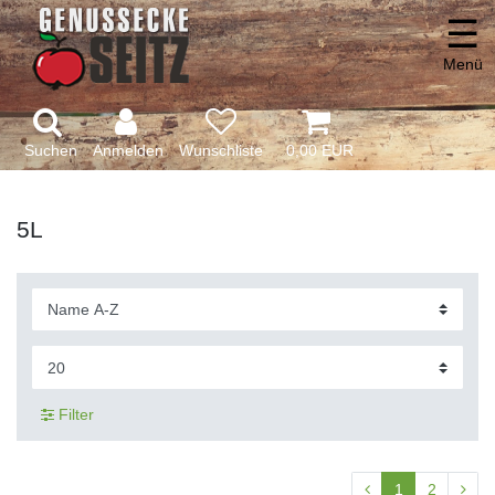
☰
Menü
Suchen
Anmelden
0,00 EUR
5L
Filter
1
2