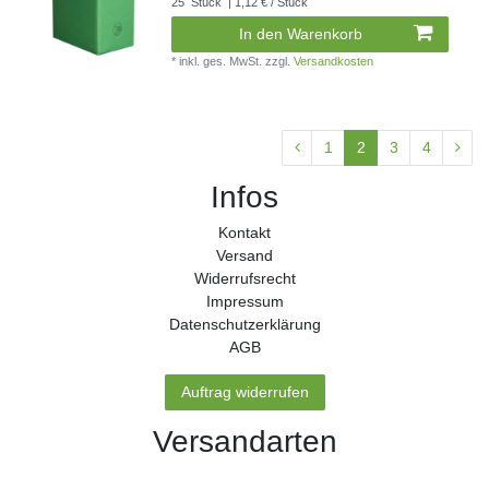
25
Stück
| 1,12 € / Stück
In den Warenkorb
*
inkl. ges. MwSt.
zzgl.
Versandkosten
1
2
3
4
Infos
Kontakt
Versand
Widerrufs­recht
Impressum
Daten­schutz­erklärung
AGB
Auftrag widerrufen
Versandarten