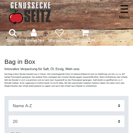
☰
Menü
Suchen
Anmelden
0,00 EUR
Bag in Box
Innovative Verpackung für Saft, Öl, Essig, Wein usw.
Der Bag-in-Box Beutel besteht aus 2 Folien. Die innenliegende Folie ist lebensmittelecht und zur Abfüllung von bis zu ca. 80°
heißer Flüssigkeit geeignet. Die äußere Folie verriegelt den inneren Beutel gegen Sauerstoffzufuhr. Beim Entnehmen des Inhalts
fällt der Beutel in sich zusammen und es kann kein Sauerstoff an die Flüssigkeit gelangen. Saft bleibt so geöffnet bis zu 3
Monate haltbar. Eine Lagerung im Kühlschrank ist nicht nötig. Mit den passenden stabilen Kartons haben Sie dann noch alle
Möglichkeiten den Inhalt platzsparend zu lagern und auch den Inhalt nach Bedarf zu entnehmen.