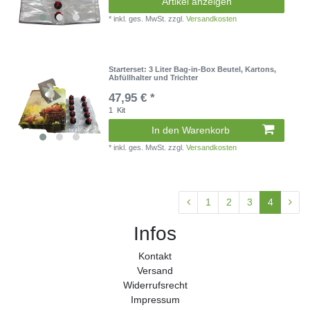
Artikel anzeigen
*
inkl. ges. MwSt.
zzgl.
Versandkosten
Starterset: 3 Liter Bag-in-Box Beutel, Kartons,
Abfüllhalter und Trichter
47,95 € *
1
Kit
In den Warenkorb
*
inkl. ges. MwSt.
zzgl.
Versandkosten
1
2
3
4
Infos
Kontakt
Versand
Widerrufs­recht
Impressum