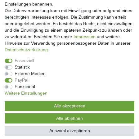
Einstellungen benennen.
Die Datenverarbeitung kann mit Einwilligung oder aufgrund eines
berechtigten Interesses erfolgen. Die Zustimmung kann erteilt
oder abgelehnt werden. Es besteht das Recht, nicht einzuwilligen
und die Einwilligung zu einem späteren Zeitpunkt zu ändern oder
Newsletter
zu widerrufen. Beachten Sie unser
Impressum
und weitere
Hinweise zur Verwendung personenbezogener Daten in unserer
Newsletter
E-MAIL **
Daten­schutz­erklärung
.
Honig
Essenziell
Hiermit bestätige ich, dass ich die
Daten­schutz­erklärung
gelesen habe. Meine
Statistik
Einwilligung kann ich jederzeit widerrufen.**
Externe Medien
PayPal
Abonnieren
Funktional
Weitere Einstellungen
** Hierbei handelt es sich um ein Pflichtfeld.
Alle akzeptieren
Genussecke-Seitz
Alle ablehnen
© Copyright 2026 | Alle Rechte vorbehalten.
Auswahl akzeptieren