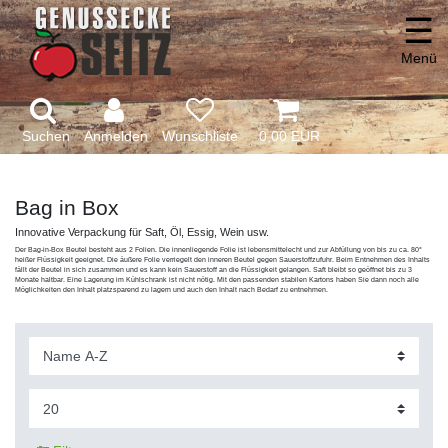
☰
Menü
Suchen
Anmelden
0,00 EUR
Bag in Box
Innovative Verpackung für Saft, Öl, Essig, Wein usw.
Der Bag-in-Box Beutel besteht aus 2 Folien. Die innenliegende Folie ist lebensmittelecht und zur Abfüllung von bis zu ca. 80°
heißer Flüssigkeit geeignet. Die äußere Folie verriegelt den inneren Beutel gegen Sauerstoffzufuhr. Beim Entnehmen des Inhalts
fällt der Beutel in sich zusammen und es kann kein Sauerstoff an die Flüssigkeit gelangen. Saft bleibt so geöffnet bis zu 3
Monate haltbar. Eine Lagerung im Kühlschrank ist nicht nötig. Mit den passenden stabilen Kartons haben Sie dann noch alle
Möglichkeiten den Inhalt platzsparend zu lagern und auch den Inhalt nach Bedarf zu entnehmen.