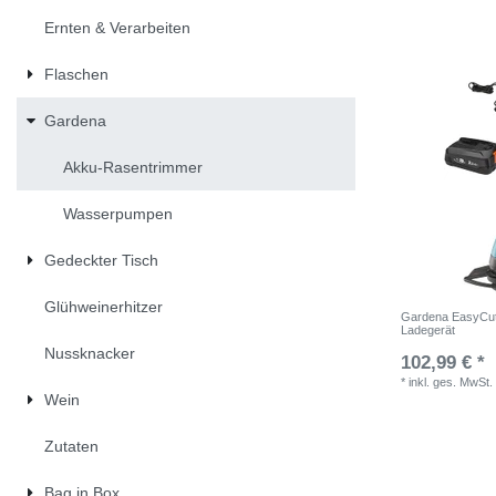
Ernten & Verarbeiten
Flaschen
Gardena
Akku-Rasentrimmer
Wasserpumpen
Gedeckter Tisch
Glühweinerhitzer
Gardena EasyCut 
Ladegerät
Nussknacker
102,99 € *
*
inkl. ges. MwSt.
Wein
Zutaten
Bag in Box