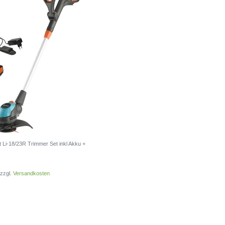
Li-18/23R Trimmer Set inkl Akku +
zzgl.
Versandkosten