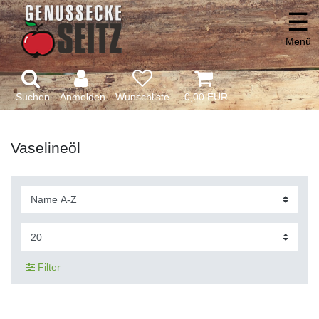
☰
Menü
Suchen
Anmelden
0,00 EUR
Vaselineöl
Filter