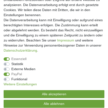
analysieren. Die Datenverarbeitung erfolgt erst durch gesetzte
Cookies. Wir teilen diese Daten mit Dritten, die wir in den
Einstellungen benennen.
Die Datenverarbeitung kann mit Einwilligung oder aufgrund eines
berechtigten Interesses erfolgen. Die Zustimmung kann erteilt
oder abgelehnt werden. Es besteht das Recht, nicht einzuwilligen
und die Einwilligung zu einem späteren Zeitpunkt zu ändern oder
Newsletter
zu widerrufen. Beachten Sie unser
Impressum
und weitere
Hinweise zur Verwendung personenbezogener Daten in unserer
Newsletter
Daten­schutz­erklärung
.
E-MAIL **
Honig
Essenziell
Hiermit bestätige ich, dass ich die
Daten­schutz­erklärung
gelesen habe. Meine
Statistik
Einwilligung kann ich jederzeit widerrufen.**
Externe Medien
PayPal
Abonnieren
Funktional
Weitere Einstellungen
** Hierbei handelt es sich um ein Pflichtfeld.
Alle akzeptieren
Genussecke-Seitz
Alle ablehnen
© Copyright 2026 | Alle Rechte vorbehalten.