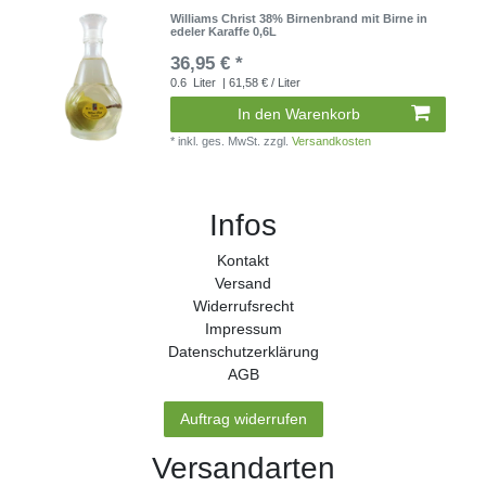
Williams Christ 38% Birnenbrand mit Birne in
edeler Karaffe 0,6L
36,95 € *
0.6
Liter
| 61,58 € / Liter
In den Warenkorb
*
inkl. ges. MwSt.
zzgl.
Versandkosten
Infos
Kontakt
Versand
Widerrufs­recht
Impressum
Daten­schutz­erklärung
AGB
Auftrag widerrufen
Versandarten