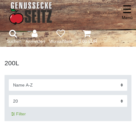
☰
Menü
Suchen
Anmelden
0,00 EUR
200L
Filter